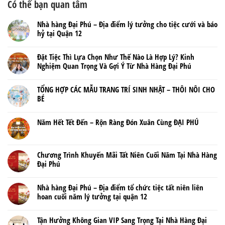
Có thể bạn quan tâm
Nhà hàng Đại Phú – Địa điểm lý tưởng cho tiệc cưới và báo
hỷ tại Quận 12
Đặt Tiệc Thì Lựa Chọn Như Thế Nào Là Hợp Lý? Kinh
Nghiệm Quan Trọng Và Gợi Ý Từ Nhà Hàng Đại Phú
TỔNG HỢP CÁC MẪU TRANG TRÍ SINH NHẬT – THÔI NÔI CHO
BÉ
Năm Hết Tết Đến – Rộn Ràng Đón Xuân Cùng ĐẠI PHÚ
Chương Trình Khuyến Mãi Tất Niên Cuối Năm Tại Nhà Hàng
Đại Phú
Nhà hàng Đại Phú – Địa điểm tổ chức tiệc tất niên liên
hoan cuối năm lý tưởng tại quận 12
Tận Hưởng Không Gian VIP Sang Trọng Tại Nhà Hàng Đại