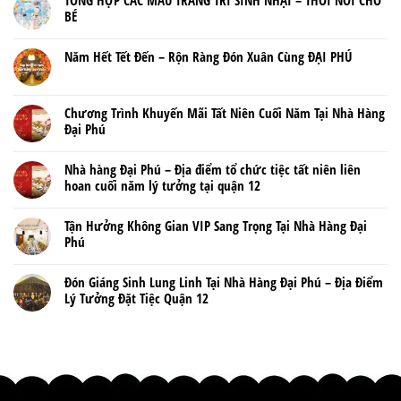
TỔNG HỢP CÁC MẪU TRANG TRÍ SINH NHẬT – THÔI NÔI CHO
BÉ
Năm Hết Tết Đến – Rộn Ràng Đón Xuân Cùng ĐẠI PHÚ
Chương Trình Khuyến Mãi Tất Niên Cuối Năm Tại Nhà Hàng
Đại Phú
Nhà hàng Đại Phú – Địa điểm tổ chức tiệc tất niên liên
hoan cuối năm lý tưởng tại quận 12
Tận Hưởng Không Gian VIP Sang Trọng Tại Nhà Hàng Đại
Phú
Đón Giáng Sinh Lung Linh Tại Nhà Hàng Đại Phú – Địa Điểm
Lý Tưởng Đặt Tiệc Quận 12