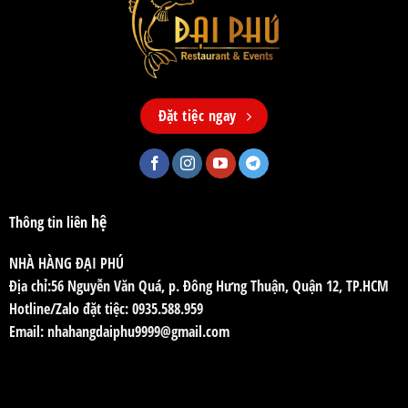
Đặt tiệc ngay
hệ
Thông tin liên
NHÀ HÀNG ĐẠI PHÚ
Địa chỉ:
56 Nguyễn Văn Quá, p. Đông Hưng Thuận, Quận 12, TP.HCM
Hotline/Zalo đặt tiệc:
0935.588.959
Email:
nhahangdaiphu9999@gmail.com